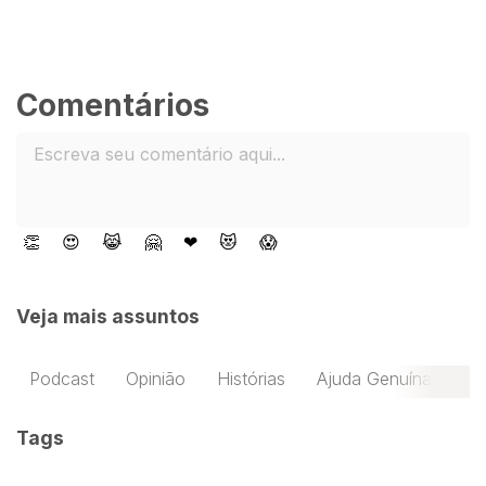
Comentários
👏
😍
😹
🤗
❤
😻
😱
Veja mais assuntos
Podcast
Opinião
Histórias
Ajuda Genuína
Tags