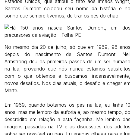
Estados Unidos, que atribui o fato aos irmãos Wright,
Santos
Dumont colocou seu nome da história e no
sonho que sempre tivemos, de tirar
os pés do chão.
No mesmo dia 20 de julho, só que em 1969, 96 anos
depois do nascimento de
Santos Dumont, Neil
Armstrong deu os primeiros passos de um ser humano
na
lua, provando que nós nunca estamos satisfeitos
com o que obtemos e
buscamos, incansavelmente,
novos desafios. Nos dias atuais, o desafio é
chegar em
Marte.
Em 1969, quando botamos os pés na lua, eu tinha 10
anos, mas me lembro da
euforia e, ao mesmo tempo, do
descrédito em relação a esta façanha. Me
lembro das
imagens passadas na TV e as discussões dos adultos
sobre ser
possível ou não. Eu apenas olhava para a lua